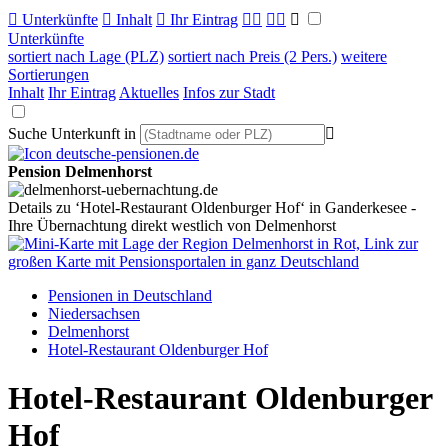

Unterkünfte

Inhalt

Ihr Eintrag



Unterkünfte
sortiert nach Lage (PLZ)
sortiert nach Preis (2 Pers.)
weitere
Sortierungen
Inhalt
Ihr Eintrag
Aktuelles
Infos zur Stadt
Suche Unterkunft in

Pension Delmenhorst
Details zu ‘Hotel-Restaurant Oldenburger Hof‘ in Ganderkesee -
Ihre Übernachtung direkt westlich von Delmenhorst
Pensionen in Deutschland
Niedersachsen
Delmenhorst
Hotel-Restaurant Oldenburger Hof
Hotel-Restaurant Oldenburger
Hof