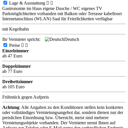
Lage & Ausstattung


Gastronomie im Haus
eigene Dusche / WC
eigenes TV
Parkmöglichkeiten vorhanden
mit Balkon oder Terrasse
kabelloser
Internetanschluss (WLAN)
Saal für Feierlichkeiten verfügbar
mit Kegelbahn
Ihr Vermieter spricht:
Deutsch
Preise


Einzelzimmer
ab 47 Euro
Doppelzimmer
ab 77 Euro
Dreibettzimmer
ab 105 Euro
Frühstück gegen Aufpreis
Achtung
: Alle Angaben zu den Konditionen stellen kein konkretes
oder vollständiges Vermietungsangebot dar, sondern dienen nur der
preislichen Einordnung bzw. Übersicht, meist sind mehrere
Vermietungsobjekte vorhanden. Der Vermieter nennt Ihnen auf
Anfrage per Telefon oder E-Mail gerne den verbindlichen Endpreis