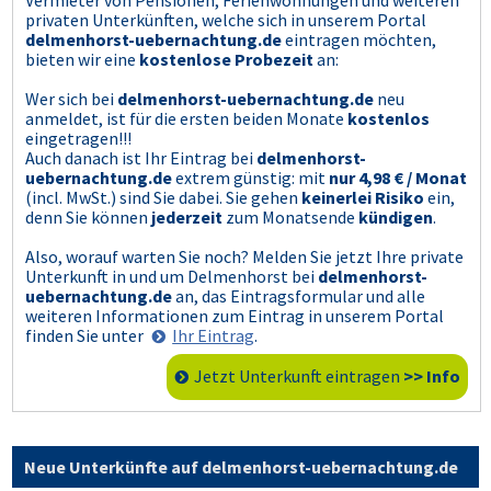
privaten Unterkünften, welche sich in unserem Portal
delmenhorst-uebernachtung.de
eintragen möchten,
bieten wir eine
kostenlose Probezeit
an:
Wer sich bei
delmenhorst-uebernachtung.de
neu
anmeldet, ist für die ersten beiden Monate
kostenlos
eingetragen!!!
Auch danach ist Ihr Eintrag bei
delmenhorst-
uebernachtung.de
extrem günstig: mit
nur 4,98 € / Monat
(incl. MwSt.) sind Sie dabei. Sie gehen
keinerlei Risiko
ein,
denn Sie können
jederzeit
zum Monatsende
kündigen
.
Also, worauf warten Sie noch? Melden Sie jetzt Ihre private
Unterkunft in und um Delmenhorst bei
delmenhorst-
uebernachtung.de
an, das Eintragsformular und alle
weiteren Informationen zum Eintrag in unserem Portal
finden Sie unter
Ihr Eintrag
.
Jetzt Unterkunft eintragen
>> Info
Neue Unterkünfte auf delmenhorst-uebernachtung.de