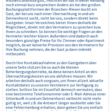
Missverständnisse gibt, möchten wir das in dieser Meldung
noch einmal kurz ansprechen: Anders als bei den großen
Buchungsplattformen der Branchen-Riesen bucht ein
Gast, der bei uns nach einer Übernachtung in und um
Delmenhorst sucht, nicht bei uns, sondern direkt beim
Gastgeber. Unser Verzeichnis bietet Ihnen deshalb die
Möglichkeit, direkt mit den Vermietern zu sprechen bzw.
ihnen zu schreiben. So können Sie wichtige Fragen an den
Vermieter leichter klären. Außerdem sind dadurch auch
besonders günstige Preise für Ihr Zimmer oder Apartment
möglich, da wir keinerlei Provision von den Vermietern für
Ihre Buchung nehmen, die der Gast ja dann indirekt
mitbezahlt.
Durch Ihre Kontaktaufnahme zu den Gastgebern über
unsere Seite stützen Sie so auch die kleinen
Beherbergungsbetriebe, da diese keinen Anteil an den
Übernachtungskosten an uns abführen müssen. Wir
arbeiten deshalb auch sorgsam, um Ihnen allzeit aktuelle
Kontaktdaten zu unseren Vermietern zur Verfügung zu
stellen. Sollten Sie im Einzelfall dennoch vermuten, dass
eine bestimmte Telefonnummer oder E-Mail-Adresse einer
Unterkunft in und um Delmenhorst vielleicht nicht mehr
gültig ist, weil z.B. die Antwort länger ausbleibt oder Sie
eine Fehlermeldung erhalten, dann geben Sie uns einfach