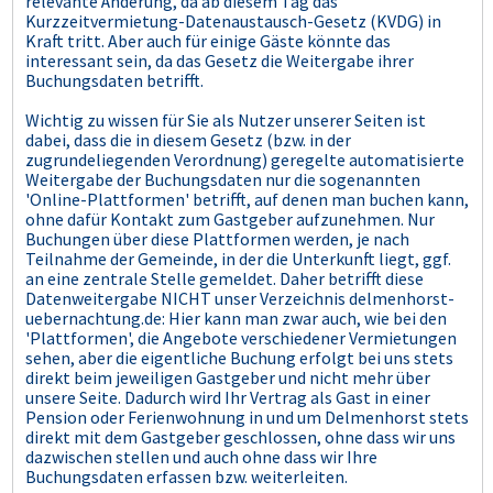
relevante Änderung, da ab diesem Tag das
Kurzzeitvermietung-Datenaustausch-Gesetz (KVDG) in
Kraft tritt. Aber auch für einige Gäste könnte das
interessant sein, da das Gesetz die Weitergabe ihrer
Buchungsdaten betrifft.
Wichtig zu wissen für Sie als Nutzer unserer Seiten ist
dabei, dass die in diesem Gesetz (bzw. in der
zugrundeliegenden Verordnung) geregelte automatisierte
Weitergabe der Buchungsdaten nur die sogenannten
'Online-Plattformen' betrifft, auf denen man buchen kann,
ohne dafür Kontakt zum Gastgeber aufzunehmen. Nur
Buchungen über diese Plattformen werden, je nach
Teilnahme der Gemeinde, in der die Unterkunft liegt, ggf.
an eine zentrale Stelle gemeldet. Daher betrifft diese
Datenweitergabe NICHT unser Verzeichnis delmenhorst-
uebernachtung.de: Hier kann man zwar auch, wie bei den
'Plattformen', die Angebote verschiedener Vermietungen
sehen, aber die eigentliche Buchung erfolgt bei uns stets
direkt beim jeweiligen Gastgeber und nicht mehr über
unsere Seite. Dadurch wird Ihr Vertrag als Gast in einer
Pension oder Ferienwohnung in und um Delmenhorst stets
direkt mit dem Gastgeber geschlossen, ohne dass wir uns
dazwischen stellen und auch ohne dass wir Ihre
Buchungsdaten erfassen bzw. weiterleiten.