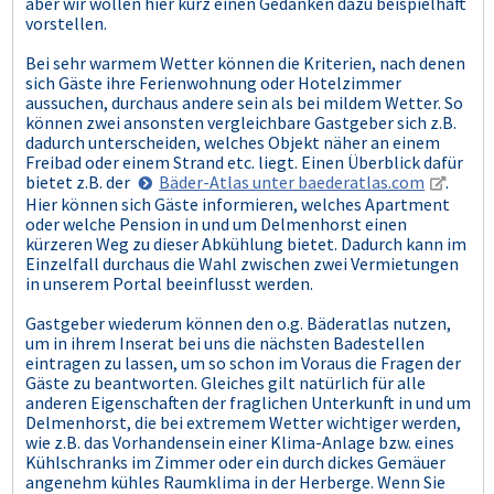
aber wir wollen hier kurz einen Gedanken dazu beispielhaft
vorstellen.
Bei sehr warmem Wetter können die Kriterien, nach denen
sich Gäste ihre Ferienwohnung oder Hotelzimmer
aussuchen, durchaus andere sein als bei mildem Wetter. So
können zwei ansonsten vergleichbare Gastgeber sich z.B.
dadurch unterscheiden, welches Objekt näher an einem
Freibad oder einem Strand etc. liegt. Einen Überblick dafür
bietet z.B. der
Bäder-Atlas unter baederatlas.com
.
Hier können sich Gäste informieren, welches Apartment
oder welche Pension in und um Delmenhorst einen
kürzeren Weg zu dieser Abkühlung bietet. Dadurch kann im
Einzelfall durchaus die Wahl zwischen zwei Vermietungen
in unserem Portal beeinflusst werden.
Gastgeber wiederum können den o.g. Bäderatlas nutzen,
um in ihrem Inserat bei uns die nächsten Badestellen
eintragen zu lassen, um so schon im Voraus die Fragen der
Gäste zu beantworten. Gleiches gilt natürlich für alle
anderen Eigenschaften der fraglichen Unterkunft in und um
Delmenhorst, die bei extremem Wetter wichtiger werden,
wie z.B. das Vorhandensein einer Klima-Anlage bzw. eines
Kühlschranks im Zimmer oder ein durch dickes Gemäuer
angenehm kühles Raumklima in der Herberge. Wenn Sie