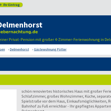
Ihr Eintrag

Delmenhorst
 einer Privat-Pension mit großer 4-Zimmer-Ferienwohnung in De
sen
Delmenhorst
Gästewohnung Pötter
Jetzt unverbindlich anfragen!
schön renoviertes historisches Haus mit großer Fer
Schlafzimmer, großes Wohnzimmer, Küche, separater
Spielstraße vor dem Haus, Einkaufsmöglichkeiten, Re
Bahnhof zu Fuß erreichbar - Ihr gepflegtes Appartem